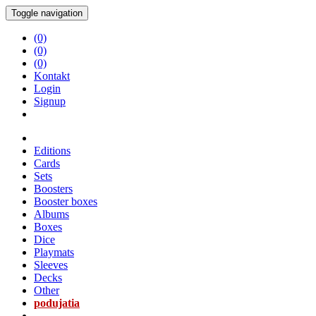
Toggle navigation
(0)
(0)
(0)
Kontakt
Login
Signup
Editions
Cards
Sets
Boosters
Booster boxes
Albums
Boxes
Dice
Playmats
Sleeves
Decks
Other
podujatia