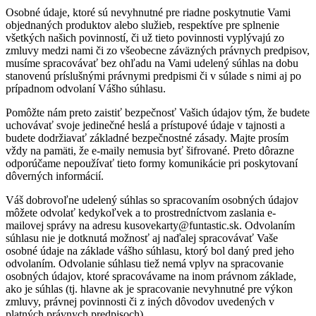
Osobné údaje, ktoré sú nevyhnutné pre riadne poskytnutie Vami
objednaných produktov alebo služieb, respektíve pre splnenie
všetkých našich povinností, či už tieto povinnosti vyplývajú zo
zmluvy medzi nami či zo všeobecne záväzných právnych predpisov,
musíme spracovávať bez ohľadu na Vami udelený súhlas na dobu
stanovenú príslušnými právnymi predpismi či v súlade s nimi aj po
prípadnom odvolaní Vášho súhlasu.
Pomôžte nám preto zaistiť bezpečnosť Vašich údajov tým, že budete
uchovávať svoje jedinečné heslá a prístupové údaje v tajnosti a
budete dodržiavať základné bezpečnostné zásady. Majte prosím
vždy na pamäti, že e-maily nemusia byť šifrované. Preto dôrazne
odporúčame nepoužívať tieto formy komunikácie pri poskytovaní
dôverných informácií.
Váš dobrovoľne udelený súhlas so spracovaním osobných údajov
môžete odvolať kedykoľvek a to prostredníctvom zaslania e-
mailovej správy na adresu kusovekarty@funtastic.sk. Odvolaním
súhlasu nie je dotknutá možnosť aj naďalej spracovávať Vaše
osobné údaje na základe vášho súhlasu, ktorý bol daný pred jeho
odvolaním. Odvolanie súhlasu tiež nemá vplyv na spracovanie
osobných údajov, ktoré spracovávame na inom právnom základe,
ako je súhlas (tj. hlavne ak je spracovanie nevyhnutné pre výkon
zmluvy, právnej povinnosti či z iných dôvodov uvedených v
platných právnych predpisoch).