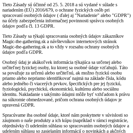
Tieto Zásady sú účinné od 25. 5. 2018 a sú vydané v súlade s
nariadením (EÚ) 2016/679, o ochrane fyzických osôb pri
spracovaní osobných údajov ( ďalej aj "Nariadenie" alebo "GDPR")
na účely zabezpečenia informačnej povinnosti správcu osobných
údajov podľa čl. 13 GDPR.
Tieto Zásady sa týkajú spracovania osobných údajov zákazníkov
Magic-the-gathering.sk a návštevníkov internetových stránok
Magic-the-gathering.sk a to vždy v rozsahu ochrany osobných
údajov podľa GDPR.
Osobný údaj je akákoľvek informácia týkajúca sa určenej alebo
určiteľnej fyzickej osoby, ku ktorej sa osobné údaje vzťahujú. Táto
sa považuje za určenú alebo určiteľnú, ak možno fyzickú osobu
priamo alebo nepriamo identifikovať najmä na základe čísla, kódu
alebo jedného či viacerých prvkov, špecifických pre jej fyzickú,
fyziologickú, psychickú, ekonomickú, kultúrnu alebo sociálnu
identitu. Nakladanie s takýmito údajmi môže byť vzhľadom k právu
na súkromie obmedzované, pričom ochrana osobných údajov je
upravená GDPR.
Spracúvame iba osobné údaje, ktoré nám poskytnete v súvislosti so
záujmom o naše produkty a ich kúpu (napríklad v rámci registrácie,
objednávky či udelením súhlasu so spracovaním osobných údajov a
udelením súhlasu so zasielaním informácií o novinkách a akčných