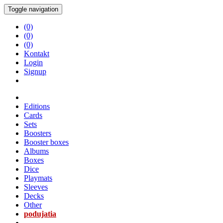
Toggle navigation
(0)
(0)
(0)
Kontakt
Login
Signup
Editions
Cards
Sets
Boosters
Booster boxes
Albums
Boxes
Dice
Playmats
Sleeves
Decks
Other
podujatia