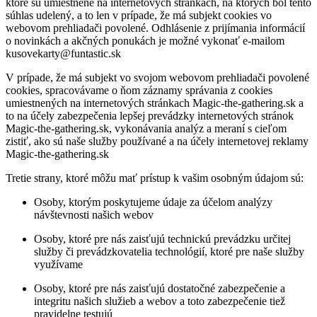
ktoré sú umiestnené na internetových stránkach, na ktorých bol tento
súhlas udelený, a to len v prípade, že má subjekt cookies vo
webovom prehliadači povolené. Odhlásenie z prijímania informácií
o novinkách a akčných ponukách je možné vykonať e-mailom
kusovekarty@funtastic.sk
V prípade, že má subjekt vo svojom webovom prehliadači povolené
cookies, spracovávame o ňom záznamy správania z cookies
umiestnených na internetových stránkach Magic-the-gathering.sk a
to na účely zabezpečenia lepšej prevádzky internetových stránok
Magic-the-gathering.sk, vykonávania analýz a meraní s cieľom
zistiť, ako sú naše služby používané a na účely internetovej reklamy
Magic-the-gathering.sk
Tretie strany, ktoré môžu mať prístup k vašim osobným údajom sú:
Osoby, ktorým poskytujeme údaje za účelom analýzy
návštevnosti našich webov
Osoby, ktoré pre nás zaisťujú technickú prevádzku určitej
služby či prevádzkovatelia technológií, ktoré pre naše služby
využívame
Osoby, ktoré pre nás zaisťujú dostatočné zabezpečenie a
integritu našich služieb a webov a toto zabezpečenie tiež
pravidelne testujú