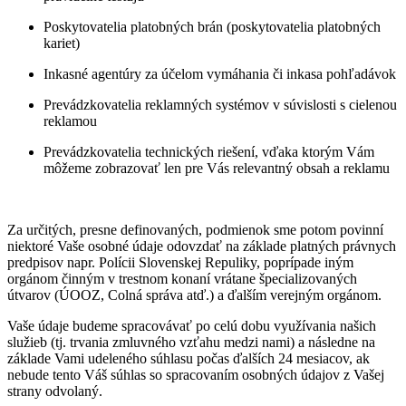
Poskytovatelia platobných brán (poskytovatelia platobných
kariet)
Inkasné agentúry za účelom vymáhania či inkasa pohľadávok
Prevádzkovatelia reklamných systémov v súvislosti s cielenou
reklamou
Prevádzkovatelia technických riešení, vďaka ktorým Vám
môžeme zobrazovať len pre Vás relevantný obsah a reklamu
Za určitých, presne definovaných, podmienok sme potom povinní
niektoré Vaše osobné údaje odovzdať na základe platných právnych
predpisov napr. Polícii Slovenskej Repuliky, poprípade iným
orgánom činným v trestnom konaní vrátane špecializovaných
útvarov (ÚOOZ, Colná správa atď.) a ďalším verejným orgánom.
Vaše údaje budeme spracovávať po celú dobu využívania našich
služieb (tj. trvania zmluvného vzťahu medzi nami) a následne na
základe Vami udeleného súhlasu počas ďalších 24 mesiacov, ak
nebude tento Váš súhlas so spracovaním osobných údajov z Vašej
strany odvolaný.