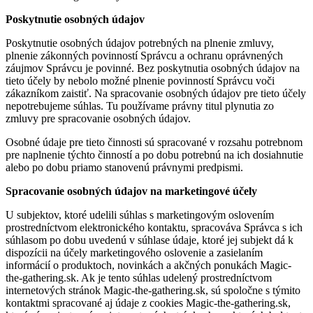
Poskytnutie osobných údajov
Poskytnutie osobných údajov potrebných na plnenie zmluvy,
plnenie zákonných povinností Správcu a ochranu oprávnených
záujmov Správcu je povinné. Bez poskytnutia osobných údajov na
tieto účely by nebolo možné plnenie povinností Správcu voči
zákazníkom zaistiť. Na spracovanie osobných údajov pre tieto účely
nepotrebujeme súhlas. Tu používame právny titul plynutia zo
zmluvy pre spracovanie osobných údajov.
Osobné údaje pre tieto činnosti sú spracované v rozsahu potrebnom
pre naplnenie týchto činností a po dobu potrebnú na ich dosiahnutie
alebo po dobu priamo stanovenú právnymi predpismi.
Spracovanie osobných údajov na marketingové účely
U subjektov, ktoré udelili súhlas s marketingovým oslovením
prostredníctvom elektronického kontaktu, spracováva Správca s ich
súhlasom po dobu uvedenú v súhlase údaje, ktoré jej subjekt dá k
dispozícii na účely marketingového oslovenie a zasielaním
informácií o produktoch, novinkách a akčných ponukách Magic-
the-gathering.sk. Ak je tento súhlas udelený prostredníctvom
internetových stránok Magic-the-gathering.sk, sú spoločne s týmito
kontaktmi spracované aj údaje z cookies Magic-the-gathering.sk,