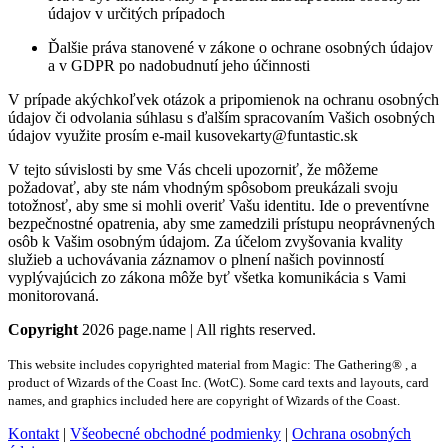
údajov v určitých prípadoch
Ďalšie práva stanovené v zákone o ochrane osobných údajov
a v GDPR po nadobudnutí jeho účinnosti
V prípade akýchkoľvek otázok a pripomienok na ochranu osobných
údajov či odvolania súhlasu s ďalším spracovaním Vašich osobných
údajov využite prosím e-mail kusovekarty@funtastic.sk
V tejto súvislosti by sme Vás chceli upozorniť, že môžeme
požadovať, aby ste nám vhodným spôsobom preukázali svoju
totožnosť, aby sme si mohli overiť Vašu identitu. Ide o preventívne
bezpečnostné opatrenia, aby sme zamedzili prístupu neoprávnených
osôb k Vašim osobným údajom. Za účelom zvyšovania kvality
služieb a uchovávania záznamov o plnení našich povinností
vyplývajúcich zo zákona môže byť všetka komunikácia s Vami
monitorovaná.
Copyright
2026 page.name | All rights reserved.
This website includes copyrighted material from Magic: The Gathering® , a
product of Wizards of the Coast Inc. (WotC). Some card texts and layouts, card
names, and graphics included here are copyright of Wizards of the Coast.
Kontakt
|
Všeobecné obchodné podmienky
|
Ochrana osobných