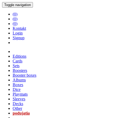
Toggle navigation
(0)
(0)
(0)
Kontakt
Login
Signup
Editions
Cards
Sets
Boosters
Booster boxes
Albums
Boxes
Dice
Playmats
Sleeves
Decks
Other
podujatia