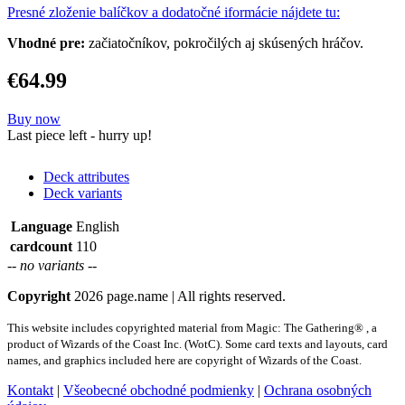
Presné zloženie balíčkov a dodatočné iformácie nájdete tu:
Vhodné pre:
začiatočníkov, pokročilých aj skúsených hráčov.
€64.99
Buy now
Last piece left - hurry up!
Deck attributes
Deck variants
Language
English
cardcount
110
-- no variants --
Copyright
2026 page.name | All rights reserved.
This website includes copyrighted material from Magic: The Gathering® , a
product of Wizards of the Coast Inc. (WotC). Some card texts and layouts, card
names, and graphics included here are copyright of Wizards of the Coast.
Kontakt
|
Všeobecné obchodné podmienky
|
Ochrana osobných